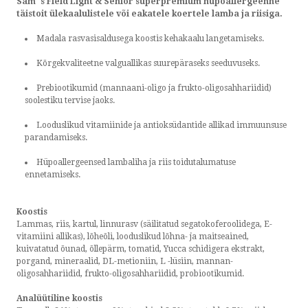
Sam´s Field Light & Senior superpremium hüpoallergeenne
täistoit ülekaalulistele või eakatele koertele lamba ja riisiga.
Madala rasvasisaldusega koostis kehakaalu langetamiseks.
Kõrgekvaliteetne valguallikas suurepäraseks seeduvuseks.
Prebiootikumid (mannaani-oligo ja frukto-oligosahhariidid)
soolestiku tervise jaoks.
Looduslikud vitamiinide ja antioksüdantide allikad immuunsuse
parandamiseks.
Hüpoallergeensed lambaliha ja riis toidutalumatuse
ennetamiseks.
Koostis
Lammas, riis, kartul, linnurasv (säilitatud segatokoferoolidega, E-
vitamiini allikas), lõheõli, looduslikud lõhna- ja maitseained,
kuivatatud õunad, õllepärm, tomatid, Yucca schidigera ekstrakt,
porgand, mineraalid, DL-metioniin, L -lüsiin, mannan-
oligosahhariidid, frukto-oligosahhariidid, probiootikumid.
Analüütiline koostis