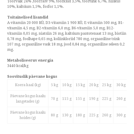
Toorvalk 24% ,toorrasv 9%, toorkiud 3,5%, toortuhk 6,7%, niiskus
10%, kaltsium 1,5%, fosfor 1,1%.
Toitainelised lisandid
A-vitamiin 20 000 RÜ, D3-vitamiin 1 900 RÜ, E-vitamiin 500 mg, B1-
vitamiin 4,5 mg, B2-vitamiin 6,0 mg, B6-vitamiin 5,0 mg, B12-
vitamiin 0,05 mg, niatsiin 26 mg, kaltsium pantotenaat 13 mg, biotiin
0,78 mg, foolhape 0,65 mg, koliinkloriid 780 mg, orgaaniline tsink
107 mg, orgaaniline vask 18 mg, jood 0,84 mg, orgaaniline seleen 0,2
mg.
Metaboliseeruv energia
3440 kcal/kg
Soovituslik päevane kogus
Koera kaal (kg)
5 kg
10 kg
15 kg
20 kg
25 kg
30 kg
4
Päevane kogus kaalu
70 g
115 g
155 g
190 g
225 g
260 g
3
langetades (g)
Päevane kogus kaalu
80 g
130 g
180 g
225 g
260 g
300 g
3
hoides (g)