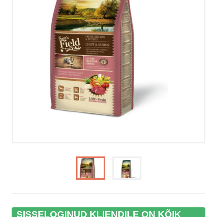
VÕTA ÜHENDUST
HELISTA
KIRJUTA
SMS
FACEBOOK
by ShopRoller
SISSELOGINUD KLIENDILE ON KÕIK