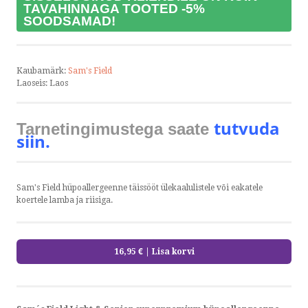
TAVAHINNAGA TOOTED -5%
SOODSAMAD!
Kaubamärk:
Sam's Field
Laoseis:
Laos
tutvuda
Tarnetingimustega saate
siin.
Sam's Field hüpoallergeenne täissööt ülekaalulistele või eakatele
koertele lamba ja riisiga.
16,95 €
| Lisa korvi