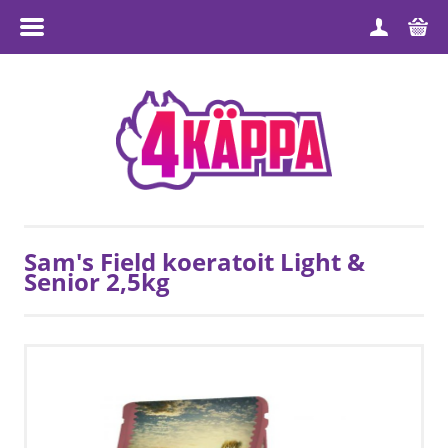
MENÜÜ
ESILEHT
TOOTEGRUPID
MEIST
TARNETINGIMUSED
Sam's Field koeratoit Light &
Senior 2,5kg
MÜÜGITINGIMUSED
PRIVAATSUSPOLIITIKA
KONTAKT