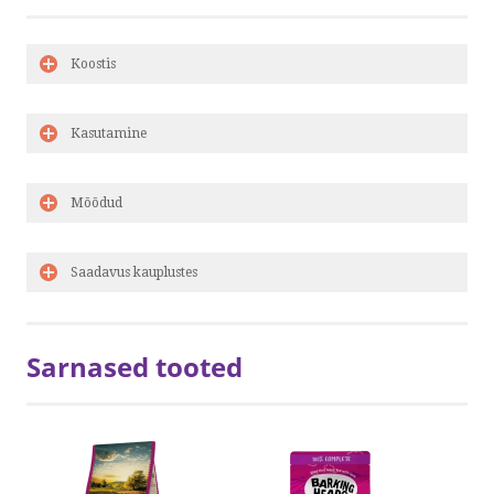
Koostis
Kasutamine
Mõõdud
Saadavus kauplustes
Sarnased tooted