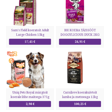
Sam's Field koeratoit Adult
BH KOERA TÄISSÖÖT
Large Chicken 13kg
DOGGYLICIOUS DUCK 2KG
57,45 €
24,95 €
Uniq Pets Royal märgtoit
Carnilove koerakuivtoit
koerale lõhe maitsega 375g
lamba ja metsseaga 12kg
2,98 €
100,25 €