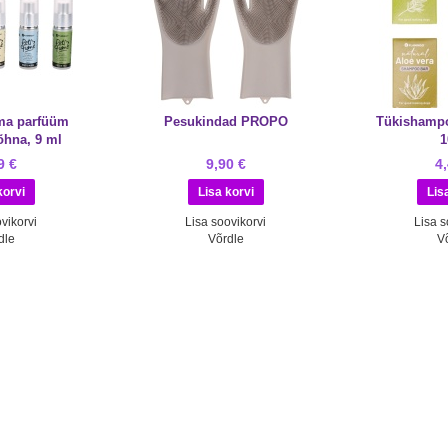
ma parfüüm
Pesukindad PROPO
Tükishamp
õhna, 9 ml
1
9 €
9,90 €
4
vikorvi
Lisa soovikorvi
Lisa s
dle
Võrdle
V