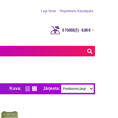
Logi Sisse
Registreeru Kasutajaks
0
TOODE(T) -
0,00
€
Kuva:
Järjesta: