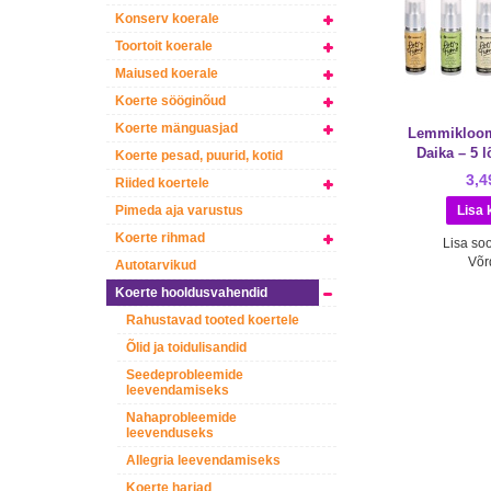
Konserv koerale
Toortoit koerale
Maiused koerale
Koerte sööginõud
Koerte mänguasjad
Lemmikloo
Daika – 5 l
Koerte pesad, puurid, kotid
3,4
Riided koertele
Pimeda aja varustus
Koerte rihmad
Lisa soo
Võr
Autotarvikud
Koerte hooldusvahendid
Rahustavad tooted koertele
Õlid ja toidulisandid
Seedeprobleemide
leevendamiseks
Nahaprobleemide
leevenduseks
Allegria leevendamiseks
Koerte harjad