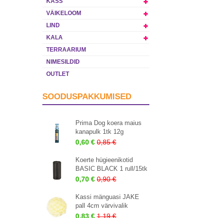
KASS
VÄIKELOOM
LIND
KALA
TERRAARIUM
NIMESILDID
OUTLET
SOODUSPAKKUMISED
Prima Dog koera maius
kanapulk 1tk 12g
0,60 €
0,85 €
Koerte hügieenikotid
BASIC BLACK 1 rull/15tk
0,70 €
0,90 €
Kassi mänguasi JAKE
pall 4cm värvivalik
0,83 €
1,19 €