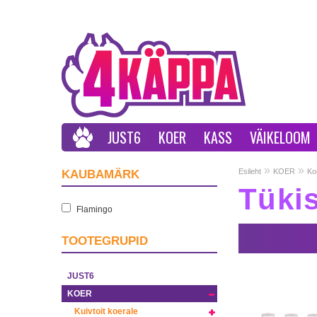
JUST6
KOER
KASS
VÄIKELOOM
»
»
Esileht
KOER
Ko
KAUBAMÄRK
Tüki
Flamingo
TOOTEGRUPID
JUST6
KOER
Kuivtoit koerale