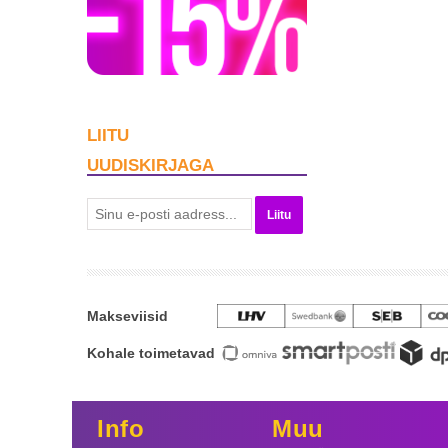
LIITU
UUDISKIRJAGA
Liitu
Makseviisid
Kohale toimetavad
Info
Muu