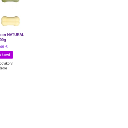
oon NATURAL
00g
,49 €
oovikorvi
õrdle