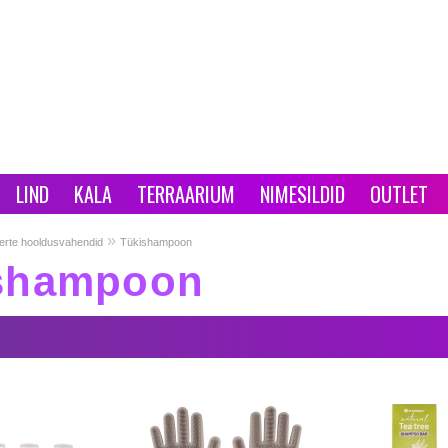
LIND
KALA
TERRAARIUM
NIMESILDID
OUTLET
»
erte hooldusvahendid
Tükishampoon
shampoon