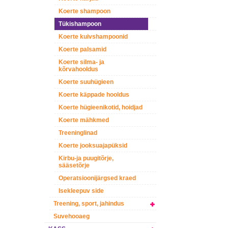
Koerte shampoon
Tükishampoon
Koerte kuivshampoonid
Koerte palsamid
Koerte silma- ja
kõrvahooldus
Koerte suuhügieen
Koerte käppade hooldus
Koerte hügieenikotid, hoidjad
Koerte mähkmed
Treeninglinad
Koerte jooksuajapüksid
Kirbu-ja puugitõrje,
sääsetõrje
Operatsioonijärgsed kraed
Isekleepuv side
Treening, sport, jahindus
Suvehooaeg