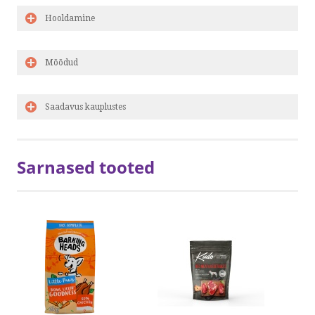
Hooldamine
Mõõdud
Saadavus kauplustes
Sarnased tooted