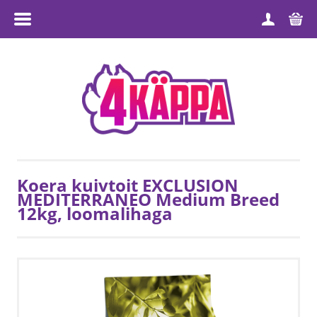
MENÜÜ
ESILEHT
TOOTEGRUPID
MEIST
TARNETINGIMUSED
Koera kuivtoit EXCLUSION
MEDITERRANEO Medium Breed
MÜÜGITINGIMUSED
12kg, loomalihaga
PRIVAATSUSPOLIITIKA
KONTAKT