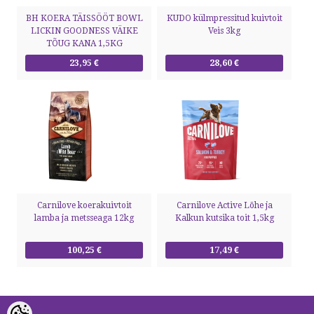
BH KOERA TÄISSÖÖT BOWL
KUDO külmpressitud kuivtoit
LICKIN GOODNESS VÄIKE
Veis 3kg
TÕUG KANA 1,5KG
23,95 €
28,60 €
Carnilove koerakuivtoit
Carnilove Active Lõhe ja
lamba ja metsseaga 12kg
Kalkun kutsika toit 1,5kg
100,25 €
17,49 €