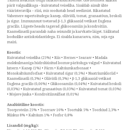
Täistoit keskmist tõugu täiskasvanud koertele. Ühe loomsest allikast
pärit valguallikaga – kuivatatud veiseliha. Sisaldab ainult ühte
vääristeravilja – riisi, mis soodustab head seedimist. Rikastatud
Vahemere supertoitudega: kanep, oliiviõli, tomat, granaatõun, brokoli
ja sigur. Immuunsust toetavad β-1,3 glükaanid vetikast Euglena
gracilis. Liigeste heaolu tagavad glükoosamiin ja kondroitiin.
Kaamelinaõli parandab naha seisundit ja karvkatte läiget. Säilitatud
looduslike antioksüdantidega. Ei sisalda kanarasva, nisu, soja ega
maisi.
Koostis:
Kuivatatud veiseliha (25%) • Riis • Hernes • Searasv • Madala
molekulmassiga hüdrolüüsitud loomse päritoluga valgud • Kuivatatud
lutsern • Kanep (1%) • Pärm • Kaltsiumkarbonaat •
Monokaltsiumfosfaat • Kuivatatud sigur (0,5%) • Naatriumkloriid •
Kaamelinaõli (0,3%) • Oliiviõli (0,3%) • β-1,3 glükaanid vetikast
Euglena gracilis (0,06%) • Glükoosamiin (0,04%) • Kuivatatud brokoli
(0,03%) • Kuivatatud granaatõun (0,03%) • Kuivatatud tomat (0,03%)
• Mojave juuka • Kondroitiinsulfaat (0,01%)
Analüütiline koostis:
Toorproteiin 25% • Toorrasv 16% • Toortuhk 5% • Toorkiud 2,3% •
Niiskus 8% • Kaltsium 1% • Fosfor 0,8%
Lisandid (mg/kg):