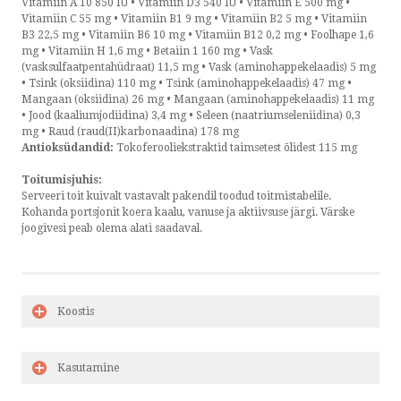
Vitamiin A 10 850 IU • Vitamiin D3 540 IU • Vitamiin E 500 mg •
Vitamiin C 55 mg • Vitamiin B1 9 mg • Vitamiin B2 5 mg • Vitamiin
B3 22,5 mg • Vitamiin B6 10 mg • Vitamiin B12 0,2 mg • Foolhape 1,6
mg • Vitamiin H 1,6 mg • Betaiin 1 160 mg • Vask
(vasksulfaatpentahüdraat) 11,5 mg • Vask (aminohappekelaadis) 5 mg
• Tsink (oksiidina) 110 mg • Tsink (aminohappekelaadis) 47 mg •
Mangaan (oksiidina) 26 mg • Mangaan (aminohappekelaadis) 11 mg
• Jood (kaaliumjodiidina) 3,4 mg • Seleen (naatriumseleniidina) 0,3
mg • Raud (raud(II)karbonaadina) 178 mg
Antioksüdandid:
Tokoferooliekstraktid taimsetest õlidest 115 mg
Toitumisjuhis:
Serveeri toit kuivalt vastavalt pakendil toodud toitmistabelile.
Kohanda portsjonit koera kaalu, vanuse ja aktiivsuse järgi. Värske
joogivesi peab olema alati saadaval.
Koostis
Kasutamine