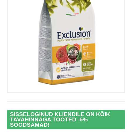
VÕTA ÜHENDUST
HELISTA
KIRJUTA
SMS
FACEBOOK
by ShopRoller
SISSELOGINUD KLIENDILE ON KÕIK
TAVAHINNAGA TOOTED -5%
SOODSAMAD!