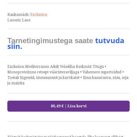
Kaubamärk:
Exclusion
Laoseis:
Laos
tutvuda
Tarnetingimustega saate
siin.
Exclusion Mediterraneo Adult Veiseliha Keskmist Tõugu •
Monoproteiinne retsept vääristeraviljaga • Vahemere supertoidud •
Toetab liigeseid, immuunsust ja karvkatet • Ilma kanarasva, nisu, soja
ja maisita
80,49 €
| Lisa korvi