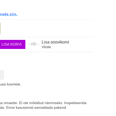
tvuda siin.
Lisa soovikorvi
- või -
Võrdle
asi koertele.
a omaette. Ei ole mõeldud närimiseks. Inspekteerida
ängida. Enne kasutamist eemaldada pakend.