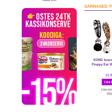
Vaata veel
SARNASED 
KONG koer
Floppy Ear 
12,
Lisa soo
Võr