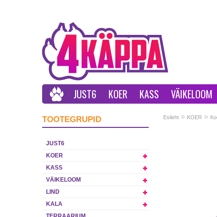
JUST6
KOER
KASS
VÄIKELOOM
»
»
Esileht
KOER
Ko
TOOTEGRUPID
JUST6
KOER
KASS
VÄIKELOOM
LIND
KALA
TERRAARIUM