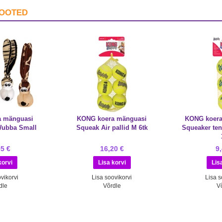
TOOTED
a mänguasi
KONG koera mänguasi
KONG koera
Wubba Small
Squeak Air pallid M 6tk
Squeaker te
95 €
16,20 €
9
vikorvi
Lisa soovikorvi
Lisa s
dle
Võrdle
V