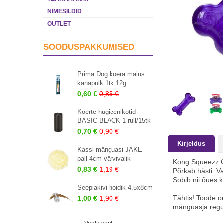
NIMESILDID
OUTLET
SOODUSPAKKUMISED
Prima Dog koera maius
kanapulk 1tk 12g
0,60 €
0,85 €
Koerte hügieenikotid
BASIC BLACK 1 rull/15tk
0,70 €
0,90 €
Kirjeldus
Kassi mänguasi JAKE
pall 4cm värvivalik
Kong Squeezz C
0,83 €
1,19 €
Põrkab hästi. Va
Sobib nii õues 
Seepiakivi hoidik 4.5x8cm
Tähtis! Toode o
1,00 €
1,90 €
mänguasja regul