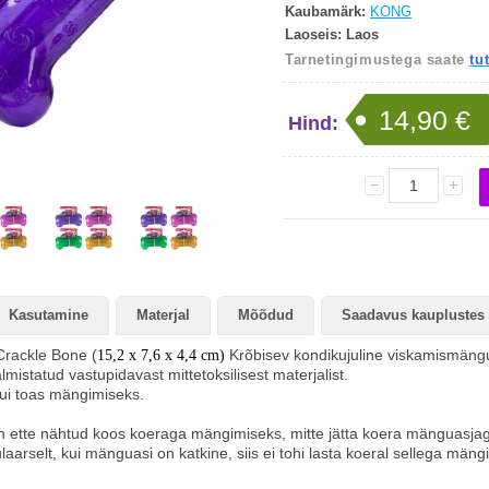
Kaubamärk:
KONG
Laoseis:
Laos
Tarnetingimustega saate
tu
14,90 €
Hind:
Kogus:
Kasutamine
Materjal
Mõõdud
Saadavus kauplustes
rackle Bone (
Krõbisev kondikujuline viskamismängu
15,2 x 7,6 x 4,4 cm)
lmistatud vastupidavast mittetoksilisest materjalist.
kui toas mängimiseks.
n ette nähtud koos koeraga mängimiseks, mitte jätta koera mänguasjag
aarselt, kui mänguasi on katkine, siis ei tohi lasta koeral sellega m