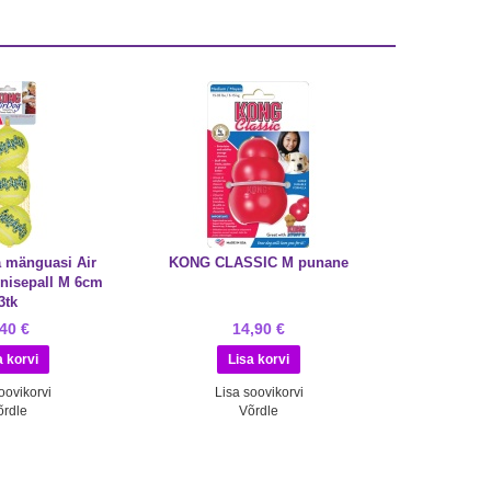
 mänguasi Air
KONG CLASSIC M punane
nnisepall M 6cm
3tk
,40 €
14,90 €
oovikorvi
Lisa soovikorvi
õrdle
Võrdle