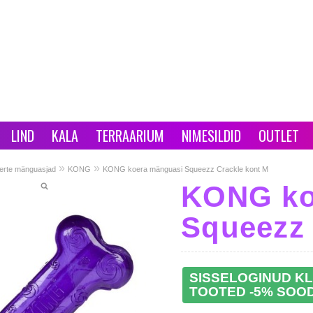
LIND
KALA
TERRAARIUM
NIMESILDID
OUTLET
»
»
erte mänguasjad
KONG
KONG koera mänguasi Squeezz Crackle kont M
KONG ko
Squeezz 
SISSELOGINUD KL
TOOTED -5% SOO