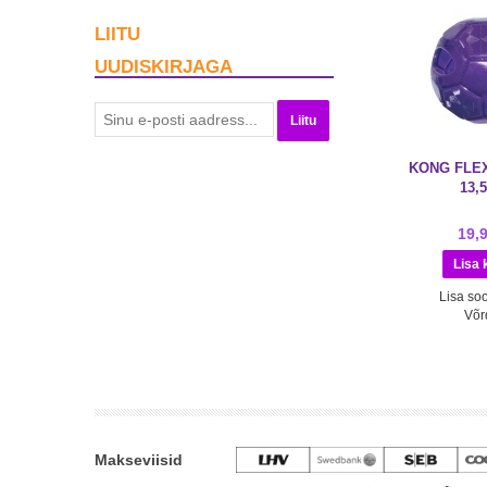
LIITU
UUDISKIRJAGA
Liitu
KONG FLE
13,
19,
Lisa soo
Võr
Makseviisid