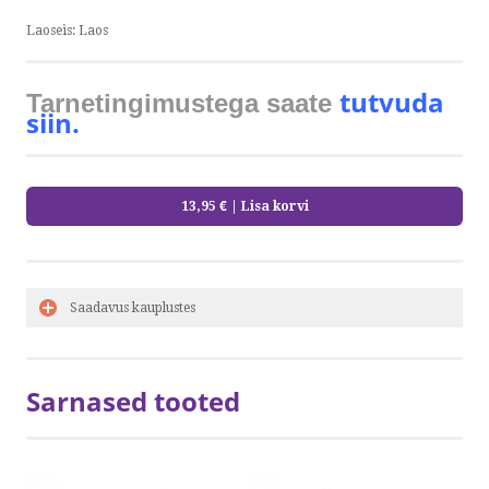
Laoseis:
Laos
tutvuda
Tarnetingimustega saate
siin.
13,95 €
| Lisa korvi
Saadavus kauplustes
Sarnased tooted