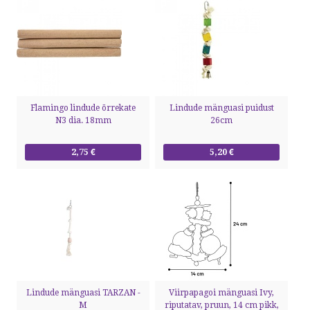
Flamingo lindude õrrekate
Lindude mänguasi puidust
N3 dia. 18mm
26cm
2,75 €
5,20 €
Lindude mänguasi TARZAN -
Viirpapagoi mänguasi Ivy,
M
riputatav, pruun, 14 cm pikk,