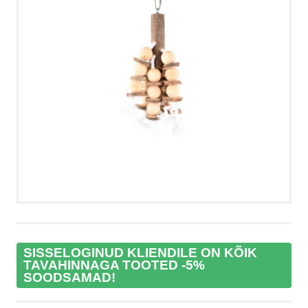
VÕTA ÜHENDUST
HELISTA
KIRJUTA
SMS
FACEBOOK
by ShopRoller
SISSELOGINUD KLIENDILE ON KÕIK
TAVAHINNAGA TOOTED -5%
SOODSAMAD!