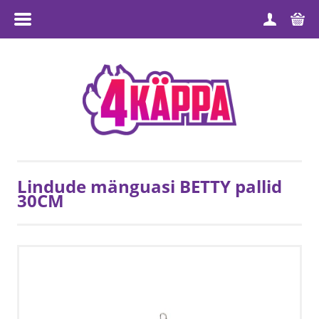
MENÜÜ
ESILEHT
TOOTEGRUPID
MEIST
TARNETINGIMUSED
Lindude mänguasi BETTY pallid
30CM
MÜÜGITINGIMUSED
PRIVAATSUSPOLIITIKA
KONTAKT