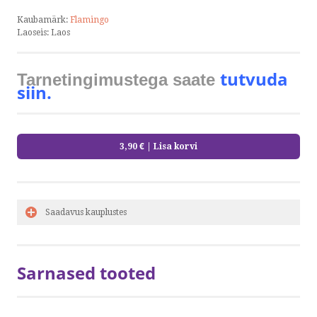
Kaubamärk:
Flamingo
Laoseis:
Laos
tutvuda
Tarnetingimustega saate
siin.
3,90 €
| Lisa korvi
Saadavus kauplustes
Sarnased tooted