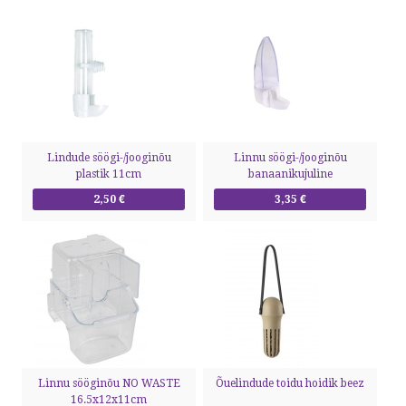
Lindude söögi-/jooginõu
Linnu söögi-/jooginõu
plastik 11cm
banaanikujuline
2,50 €
3,35 €
Linnu sööginõu NO WASTE
Õuelindude toidu hoidik beez
16.5x12x11cm