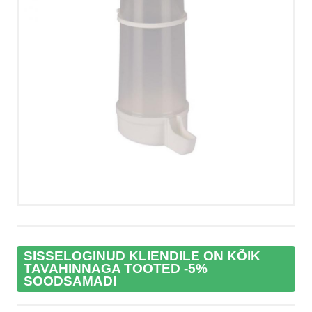
VÕTA ÜHENDUST
HELISTA
KIRJUTA
SMS
FACEBOOK
by ShopRoller
SISSELOGINUD KLIENDILE ON KÕIK
TAVAHINNAGA TOOTED -5%
SOODSAMAD!