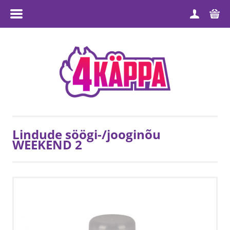
MENÜÜ
ESILEHT
TOOTEGRUPID
MEIST
TARNETINGIMUSED
Lindude söögi-/jooginõu
WEEKEND 2
MÜÜGITINGIMUSED
PRIVAATSUSPOLIITIKA
KONTAKT