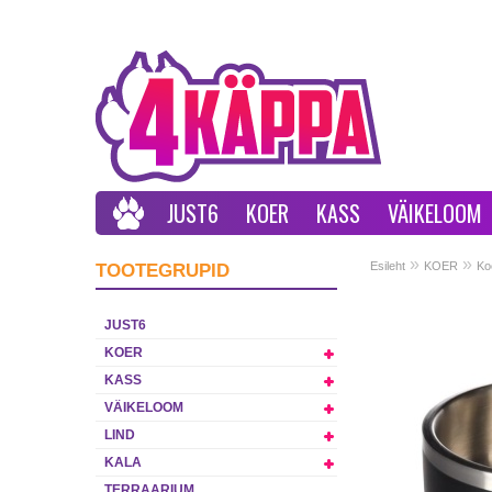
JUST6
KOER
KASS
VÄIKELOOM
»
»
Esileht
KOER
Ko
TOOTEGRUPID
st otsas
JUST6
KOER
KASS
VÄIKELOOM
LIND
KALA
TERRAARIUM