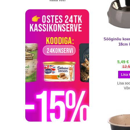
Vaata veel
Sööginõu koer
18cm 
5,49 €
12,
Lisa soo
Võr