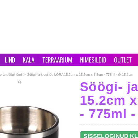
LIND
KALA
TERRAARIUM
NIMESILDID
OUTLET
»
erte sööginõud
Söögi- ja jooginõu LORA 15.2cm x 15.2cm x 6.5cm - 775ml - ∅ 15.2cm
Söögi- j
15.2cm x
- 775ml 
SISSELOGINUD KL