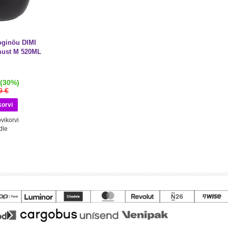
oginõu DIMI
ust M 520ML
(30%)
9 €
vikorvi
dle