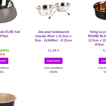
ale ELBE hall
Jala peal toidukausid
Söögi ja 
875ml
koerale 45cm x 21,5cm x
ROUND BLA
9cm - 2x1600ml - ∅ 21cm
13.5cm x 13
475ml 
(56%)
11,49 €
5
50 €
vikorvi
Lisa soovikorvi
Lisa s
dle
Võrdle
V