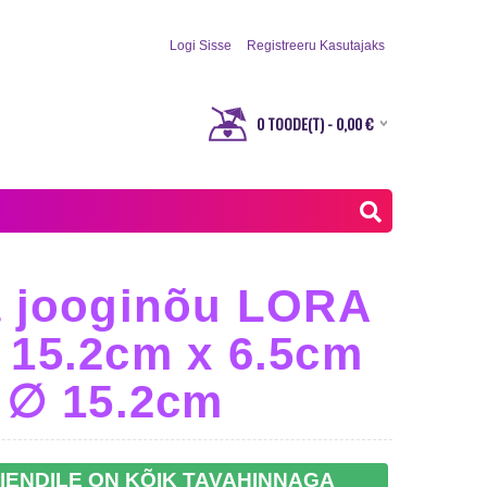
Logi Sisse
Registreeru Kasutajaks
0
TOODE(T) -
0,00
€
a jooginõu LORA
 15.2cm x 6.5cm
- ∅ 15.2cm
IENDILE ON KÕIK TAVAHINNAGA