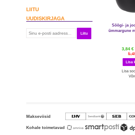
LIITU
UUDISKIRJAGA
Söögi- ja jo
ümmargune m
Liitu
3,84 €
5,4
Lisa soo
Võr
Makseviisid
Kohale toimetavad