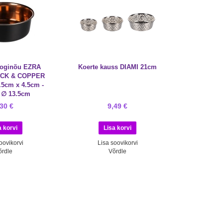
jooginõu EZRA
Koerte kauss DIAMI 21cm
CK & COPPER
.5cm x 4.5cm -
- ∅ 13.5cm
,30 €
9,49 €
oovikorvi
Lisa soovikorvi
õrdle
Võrdle