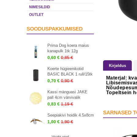
NIMESILDID
OUTLET
SOODUSPAKKUMISED
Prima Dog koera maius
kanapulk 1tk 12g
0,60 €
0,85 €
Kirjeldus
Koerte hügieenikotid
BASIC BLACK 1 rull/15tk
Materjal: kv
0,70 €
0,90 €
Libisemisva
Nõudepesum
Kassi mänguasi JAKE
Topeltsein 
pall 4cm värvivalik
0,83 €
1,19 €
SARNASED 
Seepiakivi hoidik 4.5x8cm
1,00 €
1,90 €